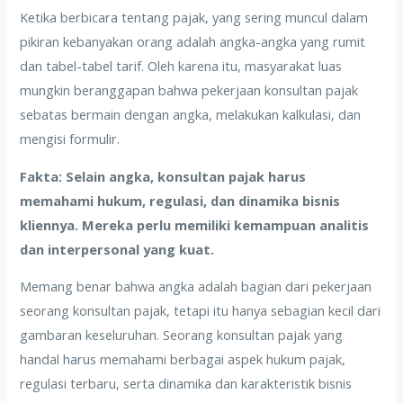
Ketika berbicara tentang pajak, yang sering muncul dalam
pikiran kebanyakan orang adalah angka-angka yang rumit
dan tabel-tabel tarif. Oleh karena itu, masyarakat luas
mungkin beranggapan bahwa pekerjaan konsultan pajak
sebatas bermain dengan angka, melakukan kalkulasi, dan
mengisi formulir.
Fakta: Selain angka, konsultan pajak harus
memahami hukum, regulasi, dan dinamika bisnis
kliennya. Mereka perlu memiliki kemampuan analitis
dan interpersonal yang kuat.
Memang benar bahwa angka adalah bagian dari pekerjaan
seorang konsultan pajak, tetapi itu hanya sebagian kecil dari
gambaran keseluruhan. Seorang konsultan pajak yang
handal harus memahami berbagai aspek hukum pajak,
regulasi terbaru, serta dinamika dan karakteristik bisnis