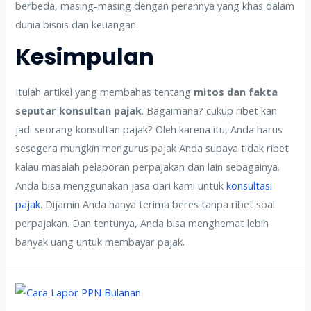
berbeda, masing-masing dengan perannya yang khas dalam
dunia bisnis dan keuangan.
Kesimpulan
Itulah artikel yang membahas tentang
mitos dan fakta
seputar konsultan pajak
. Bagaimana? cukup ribet kan
jadi seorang konsultan pajak? Oleh karena itu, Anda harus
sesegera mungkin mengurus pajak Anda supaya tidak ribet
kalau masalah pelaporan perpajakan dan lain sebagainya.
Anda bisa menggunakan jasa dari kami untuk
konsultasi
pajak
. Dijamin Anda hanya terima beres tanpa ribet soal
perpajakan. Dan tentunya, Anda bisa menghemat lebih
banyak uang untuk membayar pajak.