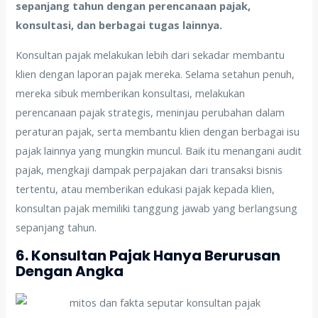
sepanjang tahun dengan perencanaan pajak,
konsultasi, dan berbagai tugas lainnya.
Konsultan pajak melakukan lebih dari sekadar membantu
klien dengan laporan pajak mereka. Selama setahun penuh,
mereka sibuk memberikan konsultasi, melakukan
perencanaan pajak strategis, meninjau perubahan dalam
peraturan pajak, serta membantu klien dengan berbagai isu
pajak lainnya yang mungkin muncul. Baik itu menangani audit
pajak, mengkaji dampak perpajakan dari transaksi bisnis
tertentu, atau memberikan edukasi pajak kepada klien,
konsultan pajak memiliki tanggung jawab yang berlangsung
sepanjang tahun.
6. Konsultan Pajak Hanya Berurusan
Dengan Angka