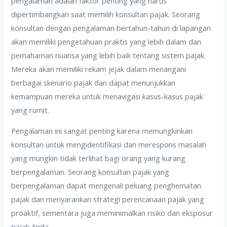
pengalaman adalah faktor penting yang harus
dipertimbangkan saat memilih konsultan pajak. Seorang
konsultan dengan pengalaman bertahun-tahun di lapangan
akan memiliki pengetahuan praktis yang lebih dalam dan
pemahaman nuansa yang lebih baik tentang sistem pajak.
Mereka akan memiliki rekam jejak dalam menangani
berbagai skenario pajak dan dapat menunjukkan
kemampuan mereka untuk menavigasi kasus-kasus pajak
yang rumit.
Pengalaman ini sangat penting karena memungkinkan
konsultan untuk mengidentifikasi dan merespons masalah
yang mungkin tidak terlihat bagi orang yang kurang
berpengalaman. Seorang konsultan pajak yang
berpengalaman dapat mengenali peluang penghematan
pajak dan menyarankan strategi perencanaan pajak yang
proaktif, sementara juga meminimalkan risiko dan eksposur
pajak Anda.