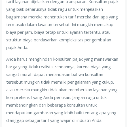
tarif layanan dijelaskan dengan transparan. Konsultan pajak
yang baik seharusnya tidak ragu untuk menjelaskan
bagaimana mereka menentukan tarif mereka dan apa yang
termasuk dalam layanan tersebut. Ini mungkin mencakup
biaya per jam, biaya tetap untuk layanan tertentu, atau
struktur biaya berdasarkan kompleksitas pengembalian
pajak Anda.
Anda harus menghindari konsultan pajak yang menawarkan
harga yang tidak realistis rendahnya, karena biaya yang
sangat murah dapat menandakan bahwa konsultan
tersebut mungkin tidak memiliki pengalaman yang cukup,
atau mereka mungkin tidak akan memberikan layanan yang
komprehensif yang Anda perlukan. Jangan ragu untuk
membandingkan dari beberapa konsultan untuk
mendapatkan gambaran yang lebih baik tentang apa yang
dianggap sebagai tarif yang wajar di industri Anda.