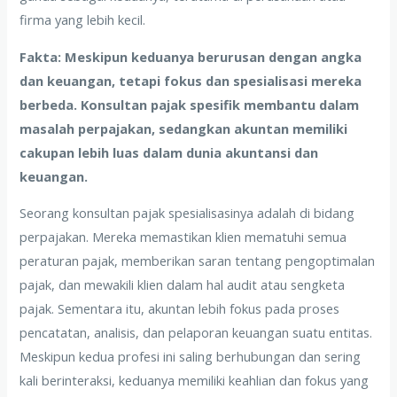
firma yang lebih kecil.
Fakta: Meskipun keduanya berurusan dengan angka
dan keuangan, tetapi fokus dan spesialisasi mereka
berbeda. Konsultan pajak spesifik membantu dalam
masalah perpajakan, sedangkan akuntan memiliki
cakupan lebih luas dalam dunia akuntansi dan
keuangan.
Seorang konsultan pajak spesialisasinya adalah di bidang
perpajakan. Mereka memastikan klien mematuhi semua
peraturan pajak, memberikan saran tentang pengoptimalan
pajak, dan mewakili klien dalam hal audit atau sengketa
pajak. Sementara itu, akuntan lebih fokus pada proses
pencatatan, analisis, dan pelaporan keuangan suatu entitas.
Meskipun kedua profesi ini saling berhubungan dan sering
kali berinteraksi, keduanya memiliki keahlian dan fokus yang