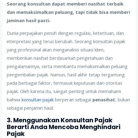
Seorang konsultan dapat memberi nasihat terbaik
dan memaksimalkan peluang, tapi tidak bisa memberi
jaminan hasil pasti.
Dunia perpajakan penuh dengan regulasi, ketentuan, dan
interpretasi yang terus berubah. Seorang konsultan pajak
yang profesional akan menganalisis situasi klien,
memberikan nasihat berdasarkan pengetahuan dan
pengalamannya, serta membantu memaksimalkan peluang
pengembalian pajak. Namun, hasil akhir tetap tergantung
pada berbagai faktor, termasuk keputusan dari otoritas
pajak. Oleh karena itu, sangat penting untuk memahami
bahwa
konsultan pajak
berperan sebagai
penasihat
, bukan
sebagai penjamin hasil.
3. Menggunakan Konsultan Pajak
Berarti Anda Mencoba Menghindari
Pajak