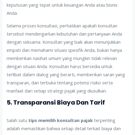
keputusan yang tepat untuk keuangan Anda atau bisnis
Anda.
Selama proses konsultasi, perhatikan apakah konsultan
tersebut mendengarkan kebutuhan dan pertanyaan Anda
dengan seksama. Konsultan yang baik akan menunjukkan
empati dan memahami situasi spesifik Anda, bukan hanya
memberikan nasihat umum yang mungkin tidak relevan
dengan situasi Anda. Konsultan harus bersedia untuk
terlibat dalam dialog yang berarti, memberikan saran yang
transparan, dan terbuka tentang potensi risiko serta
manfaat dari setiap strategi pajak yang diusulkan.
5. Transparansi Biaya Dan Tarif
Salah satu
tips memilih konsultan pajak
terpenting
adalah memastikan bahwa setiap detail terkait biaya dan