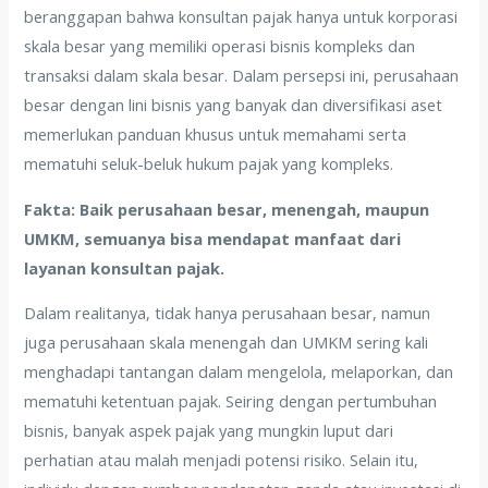
beranggapan bahwa konsultan pajak hanya untuk korporasi
skala besar yang memiliki operasi bisnis kompleks dan
transaksi dalam skala besar. Dalam persepsi ini, perusahaan
besar dengan lini bisnis yang banyak dan diversifikasi aset
memerlukan panduan khusus untuk memahami serta
mematuhi seluk-beluk hukum pajak yang kompleks.
Fakta: Baik perusahaan besar, menengah, maupun
UMKM, semuanya bisa mendapat manfaat dari
layanan konsultan pajak.
Dalam realitanya, tidak hanya perusahaan besar, namun
juga perusahaan skala menengah dan UMKM sering kali
menghadapi tantangan dalam mengelola, melaporkan, dan
mematuhi ketentuan pajak. Seiring dengan pertumbuhan
bisnis, banyak aspek pajak yang mungkin luput dari
perhatian atau malah menjadi potensi risiko. Selain itu,