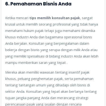
6. Pemahaman Bisnis Anda
Ketika mencari
tips memilih konsultan pajak
, sangat
krusial untuk memilih seorang profesional yang tidak hanya
memahami hukum pajak tetapi juga memahami dinamika
khusus industri Anda dan bagaimana operasional bisnis
Anda berjalan. Konsultan yang berpengalaman dalam
bekerja dengan bisnis yang serupa dengan milik Anda atau
yang memiliki spesialisasi di bidang industri Anda akan lebih
mampu memberikan saran yang tepat .
Mereka akan memiliki wawasan tentang insentif pajak
khusus, peluang penghematan pajak, serta pemahaman
tentang tantangan umum yang dihadapi oleh bisnis di
sektor Anda. Konsultan yang tepat akan bertanya tentang
tujuan jangka panjang Anda dan merancang strategi
perencanaan pajak yang sejalan dengan rencana