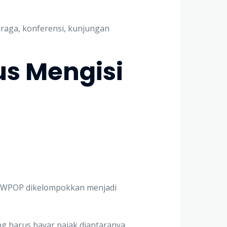
raga, konferensi, kunjungan
us Mengisi
, WPOP dikelompokkan menjadi
ang harus bayar pajak diantaranya