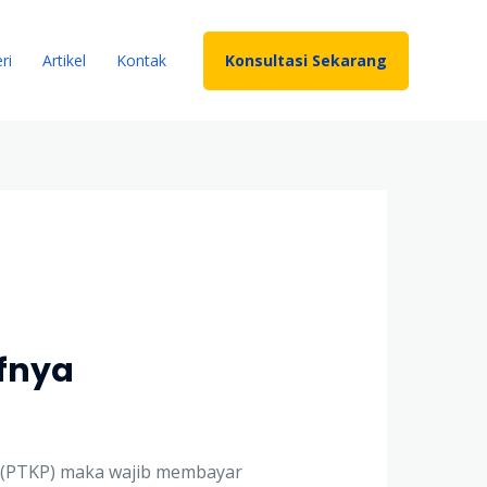
Konsultasi Sekarang
ri
Artikel
Kontak
ifnya
k (PTKP) maka wajib membayar